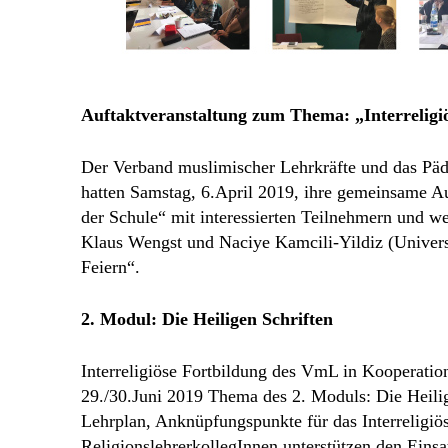
Auftaktveranstaltung zum Thema: „Interreligiö
Der Verband muslimischer Lehrkräfte und das Päda
hatten Samstag, 6.April 2019, ihre gemeinsame Au
der Schule“ mit interessierten Teilnehmern und we
Klaus Wengst und Naciye Kamcili-Yildiz (Univers
Feiern“.
2. Modul: Die Heiligen Schriften
Interreligiöse Fortbildung des VmL in Kooperation
29./30.Juni 2019 Thema des 2. Moduls: Die Heilig
Lehrplan, Anknüpfungspunkte für das Interreligiö
ReligionslehrerkollegInnen unterstützen den Ein