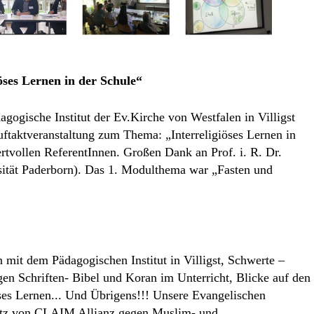
ses Lernen in der Schule“
gogische Institut der Ev.Kirche von Westfalen in Villigst
ftaktveranstaltung zum Thema: „Interreligiöses Lernen in
rtvollen ReferentInnen. Großen Dank an Prof. i. R. Dr.
ität Paderborn). Das 1. Modulthema war „Fasten und
 mit dem Pädagogischen Institut in Villigst, Schwerte –
en Schriften- Bibel und Koran im Unterricht, Blicke auf den
ses Lernen... Und Übrigens!!! Unsere Evangelischen
satz von CLAIM Allianz gegen Muslim- und