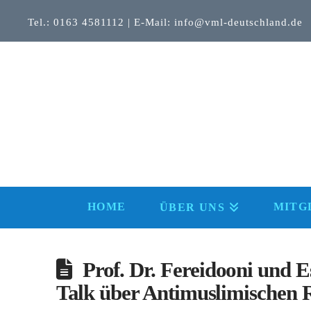
Tel.: 0163 4581112 | E-Mail: info@vml-deutschland.de
HOME
MITG
ÜBER UNS
Prof. Dr. Fereidooni und
Talk über Antimuslimischen R