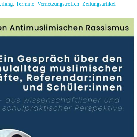
eilung
,
Termine
,
Vernetzungstreffen
,
Zeitungsartikel