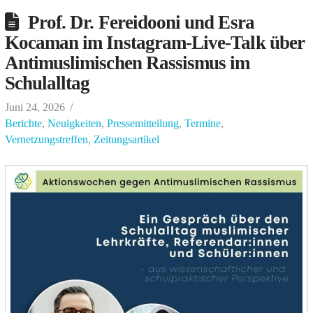
Prof. Dr. Fereidooni und Esra
Kocaman im Instagram-Live-Talk über
Antimuslimischen Rassismus im
Schulalltag
Juni 24, 2026
Berichte
,
Neuigkeiten
,
Pressemitteilung
,
Termine
,
Vernetzungstreffen
,
Zeitungsartikel