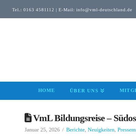
Tel.: 0163 4581112 | E-Mail: info@vml-deutschland.de
HOME
MITG
ÜBER UNS
VmL Bildungsreise – Südos
Januar 25, 2026
Berichte
,
Neuigkeiten
,
Pressemi