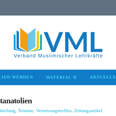
LIED WERDEN
AKTUELLE
MATERIAL
tanatolien
tteilung
,
Termine
,
Vernetzungstreffen
,
Zeitungsartikel