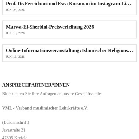
Prof. Dr. Fereidooni und Esra Kocaman im Instagram-Live-Talk über Antimuslimischen Rassismus im Schulalltag
JUNI 24, 2026
Marwa-El-Sherbini-Preisverleihung 2026
JUNI 13, 2026
Online-Informationsveranstaltung: Islamischer Religionsunterricht (IRU) an Schulen in NRW
JUNI 13, 2026
ANSPRECHPARTNER*INNEN
Bitte richten Sie ihre Anfragen an unsere Geschäftsstelle:
VML - Verband muslimischer Lehrkräfte e.V.
(Büroanschrift)
Javastraße 31
47805 Krefeld