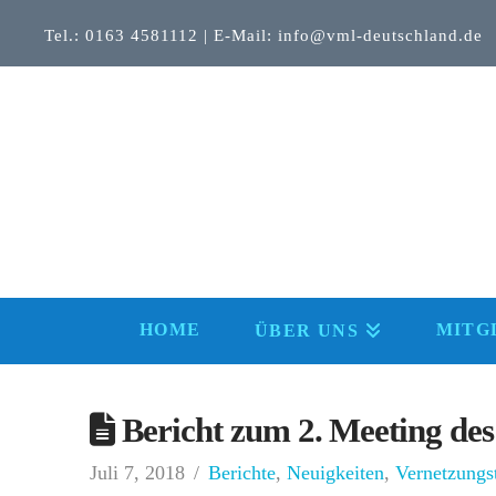
Tel.: 0163 4581112 | E-Mail: info@vml-deutschland.de
HOME
MITG
ÜBER UNS
Bericht zum 2. Meeting des
Juli 7, 2018
Berichte
,
Neuigkeiten
,
Vernetzungs