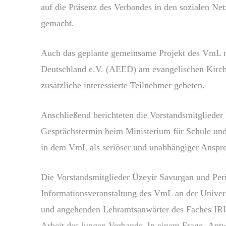
auf die Präsenz des Verbandes in den sozialen N
gemacht.
Auch das geplante gemeinsame Projekt des VmL mi
Deutschland e.V. (AEED) am evangelischen Kirch
zusätzliche interessierte Teilnehmer gebeten.
Anschließend berichteten die Vorstandsmitgliede
Gesprächstermin beim Ministerium für Schule und 
in dem VmL als seriöser und unabhängiger Anspre
Die Vorstandsmitglieder Üzeyir Savurgan und Peri
Informationsveranstaltung des VmL an der Univers
und angehenden Lehramtsanwärter des Faches IRU 
Arbeit des jungen Verbands. In einem Frage- Antw