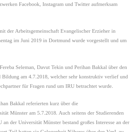
etzwerken Facebook, Instagram und Twitter aufmerksam
t der Arbeitsgemeinschaft Evangelischer Erzieher in
entag im Juni 2019 in Dortmund wurde vorgestellt und um
r Fereba Seleman, Davut Tekin und Perihan Bakkal über den
Bildung am 4.7.2018, welcher sehr konstruktiv verlief und
chpartner für Fragen rund um IRU betrachtet wurde.
han Bakkal referierten kurz über die
ität Münster am 5.7.2018. Auch seitens der Studierenden
an der Universität Münster bestand großes Interesse an der
ort-Teil hatten sie Gelegenheit Näheres über den VmL zu