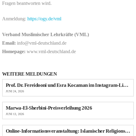
Fragen beantworten wird.
Anmeldung:
https://ogy.de/vml
Verband Muslimischer Lehrkräfte (VML)
Email:
info@vml-deutschland.de
Homepage:
www.vml-deutschland.de
WEITERE MELDUNGEN
Prof. Dr. Fereidooni und Esra Kocaman im Instagram-Live-Talk über Antimuslimischen Rassismus im Schulalltag
JUNI 24, 2026
Marwa-El-Sherbini-Preisverleihung 2026
JUNI 13, 2026
Online-Informationsveranstaltung: Islamischer Religionsunterricht (IRU) an Schulen in NRW