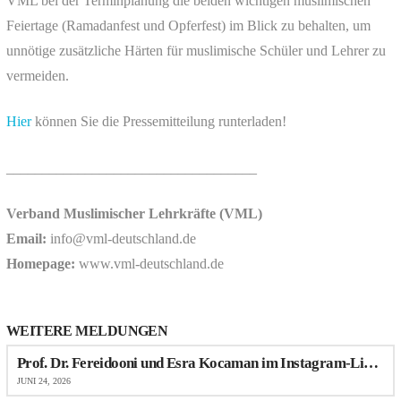
VML bei der Terminplanung die beiden wichtigen muslimischen
Feiertage (Ramadanfest und Opferfest) im Blick zu behalten, um
unnötige zusätzliche Härten für muslimische Schüler und Lehrer zu
vermeiden.
Hier
können Sie die Pressemitteilung runterladen!
___________________________________
Verband Muslimischer Lehrkräfte (VML)
Email:
info@vml-deutschland.de
Homepage:
www.vml-deutschland.de
WEITERE MELDUNGEN
Prof. Dr. Fereidooni und Esra Kocaman im Instagram-Live-Talk über Antimuslimischen Rassismus im Schulalltag
JUNI 24, 2026