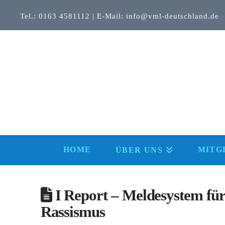
Tel.: 0163 4581112 | E-Mail: info@vml-deutschland.de
HOME
MITG
ÜBER UNS
I Report – Meldesystem für
Rassismus