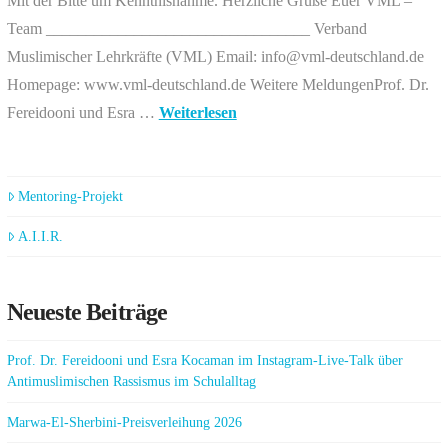
Mit der Bitte um Kenntnisnahme. Herzliche Grüße Euer VML –
Team _________________________________ Verband
Muslimischer Lehrkräfte (VML) Email: info@vml-deutschland.de
Homepage: www.vml-deutschland.de Weitere MeldungenProf. Dr.
Fereidooni und Esra …
Weiterlesen
Mentoring-Projekt
A.I.I.R.
Neueste Beiträge
Prof. Dr. Fereidooni und Esra Kocaman im Instagram-Live-Talk über
Antimuslimischen Rassismus im Schulalltag
Marwa-El-Sherbini-Preisverleihung 2026