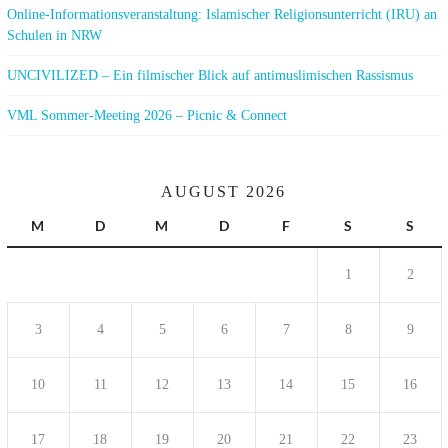
Online-Informationsveranstaltung: Islamischer Religionsunterricht (IRU) an
Schulen in NRW
UNCIVILIZED – Ein filmischer Blick auf antimuslimischen Rassismus
VML Sommer-Meeting 2026 – Picnic & Connect
AUGUST 2026
M
D
M
D
F
S
S
1
2
3
4
5
6
7
8
9
10
11
12
13
14
15
16
17
18
19
20
21
22
23