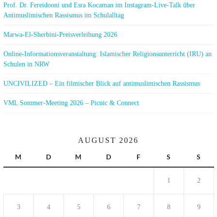
Prof. Dr. Fereidooni und Esra Kocaman im Instagram-Live-Talk über
Antimuslimischen Rassismus im Schulalltag
Marwa-El-Sherbini-Preisverleihung 2026
Online-Informationsveranstaltung: Islamischer Religionsunterricht (IRU) an
Schulen in NRW
UNCIVILIZED – Ein filmischer Blick auf antimuslimischen Rassismus
VML Sommer-Meeting 2026 – Picnic & Connect
AUGUST 2026
M
D
M
D
F
S
S
1
2
3
4
5
6
7
8
9