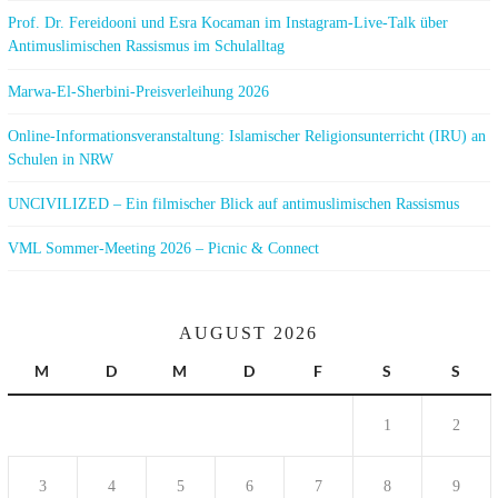
Prof. Dr. Fereidooni und Esra Kocaman im Instagram-Live-Talk über
Antimuslimischen Rassismus im Schulalltag
Marwa-El-Sherbini-Preisverleihung 2026
Online-Informationsveranstaltung: Islamischer Religionsunterricht (IRU) an
Schulen in NRW
UNCIVILIZED – Ein filmischer Blick auf antimuslimischen Rassismus
VML Sommer-Meeting 2026 – Picnic & Connect
AUGUST 2026
M
D
M
D
F
S
S
1
2
3
4
5
6
7
8
9