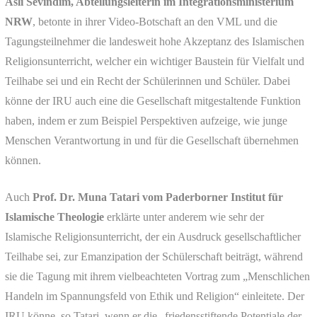
Aslı Sevindim, Abteilungsleiterin im Integrationsministerium
NRW
, betonte in ihrer Video-Botschaft an den VML und die
Tagungsteilnehmer die landesweit hohe Akzeptanz des Islamischen
Religionsunterricht, welcher ein wichtiger Baustein für Vielfalt und
Teilhabe sei und ein Recht der Schülerinnen und Schüler. Dabei
könne der IRU auch eine die Gesellschaft mitgestaltende Funktion
haben, indem er zum Beispiel Perspektiven aufzeige, wie junge
Menschen Verantwortung in und für die Gesellschaft übernehmen
können.
Auch
Prof. Dr. Muna Tatari vom Paderborner Institut für
Islamische Theologie
erklärte unter anderem wie sehr der
Islamische Religionsunterricht, der ein Ausdruck gesellschaftlicher
Teilhabe sei, zur Emanzipation der Schülerschaft beiträgt, während
sie die Tagung mit ihrem vielbeachteten Vortrag zum „Menschlichen
Handeln im Spannungsfeld von Ethik und Religion“ einleitete. Der
IRU könne, so Tatari, wenn er die „friedensstiftende Potentiale der