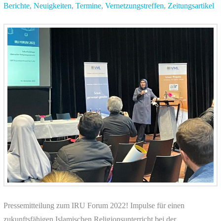
Berichte
,
Neuigkeiten
,
Termine
,
Vernetzungstreffen
,
Zeitungsartikel
Pressemitteilung zum IRU Forum 2022! Impulse für einen
zukunftsfähigen Islamischen Religionsunterricht bei der