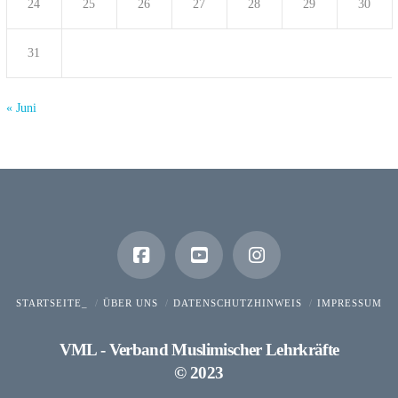
24
25
26
27
28
29
30
31
« Juni
STARTSEITE_
ÜBER UNS
DATENSCHUTZHINWEIS
IMPRESSUM
VML - Verband Muslimischer Lehrkräfte
© 2023