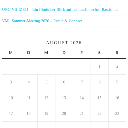
UNCIVILIZED – Ein filmischer Blick auf antimuslimischen Rassismus
VML Sommer-Meeting 2026 – Picnic & Connect
AUGUST 2026
M
D
M
D
F
S
S
1
2
3
4
5
6
7
8
9
10
11
12
13
14
15
16
17
18
19
20
21
22
23