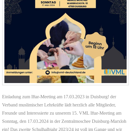
Einladung zum Iftar-Meeting am 17.03.2023 in Duisburg! der
Verband muslimischer Lehrkräfte lädt herzlich alle Mitglieder,
Freunde und Interessierte zu unserem 15. VML Iftar-Meeting am
Sonntag, den 17.03.2024 in der Zentralmoschee Duisburg-Marxloh
ein! Das zweite Schulhalbjahr 2023/24 ist voll im Gange und wir