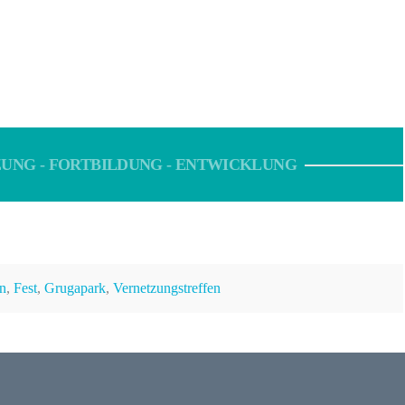
UNG - FORTBILDUNG - ENTWICKLUNG
en
,
Fest
,
Grugapark
,
Vernetzungstreffen