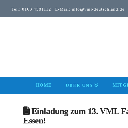
Tel.: 0163 4581112 | E-Mail: info@vml-deutschland.de
HOME
MITG
ÜBER UNS
Einladung zum 13. VML Fam
Essen!