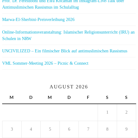
Prof. Dr. Fereidooni und Esra Kocaman im Instagram-Live-Talk über
Antimuslimischen Rassismus im Schulalltag
Marwa-El-Sherbini-Preisverleihung 2026
Online-Informationsveranstaltung: Islamischer Religionsunterricht (IRU) an
Schulen in NRW
UNCIVILIZED – Ein filmischer Blick auf antimuslimischen Rassismus
VML Sommer-Meeting 2026 – Picnic & Connect
AUGUST 2026
M
D
M
D
F
S
S
1
2
3
4
5
6
7
8
9