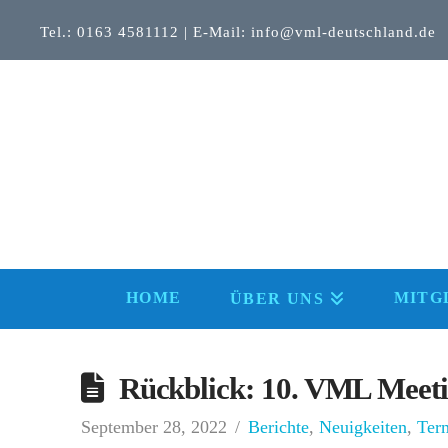
Tel.: 0163 4581112 | E-Mail: info@vml-deutschland.de
HOME
MITG
ÜBER UNS
Rückblick: 10. VML Meeti
September 28, 2022
Berichte
,
Neuigkeiten
,
Ter