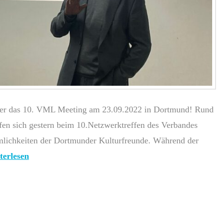
über das 10. VML Meeting am 23.09.2022 in Dortmund! Rund
fen sich gestern beim 10.Netzwerktreffen des Verbandes
mlichkeiten der Dortmunder Kulturfreunde. Während der
terlesen