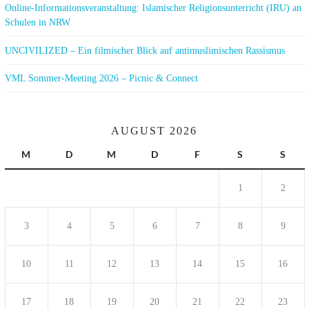
Online-Informationsveranstaltung: Islamischer Religionsunterricht (IRU) an
Schulen in NRW
UNCIVILIZED – Ein filmischer Blick auf antimuslimischen Rassismus
VML Sommer-Meeting 2026 – Picnic & Connect
AUGUST 2026
M
D
M
D
F
S
S
1
2
3
4
5
6
7
8
9
10
11
12
13
14
15
16
17
18
19
20
21
22
23